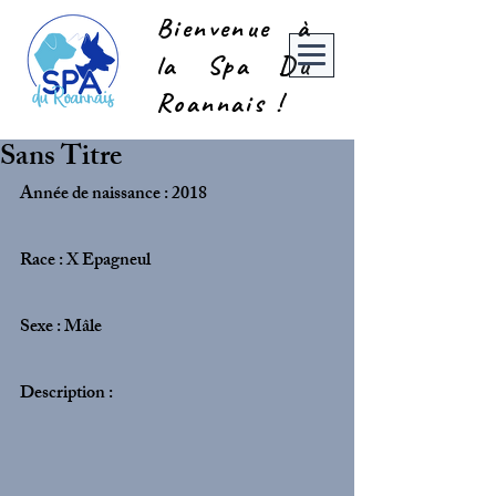
Bienvenue à
la Spa Du
Roannais !
Sans Titre
Année de naissance : 2018
Race : X Epagneul
Sexe : Mâle
Description :