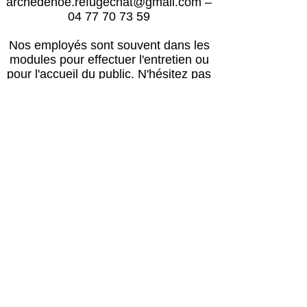
archedenoe.refugechat@gmail.com
–
04 77 70 73 59
Nos employés sont souvent dans les
modules pour effectuer l'entretien ou
pour l'accueil du public.
N'hésitez pas
à laisser un message avec vos
coordonnées, nous vous rappellerons
au plus vite !
Horaires
Avril à octobre :
Lun, mar, mer, ven, sam, dim : 14h – 18h
Jeudi : après le passage du vétérinaire
(≈16h) – 18h00
Retour des balades : 17h30
Novembre à mars :
Lun, mar, mer, ven, sam, dim : 13h30 –
17h30