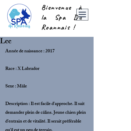
Bienvenue à
la Spa Du
Roannais !
Lee
Année de naissance : 2017
Race : X Labrador
Sexe : Mâle
Description : Il est facile d'approche. Il sait 
demander plein de câlins. Jeune chien plein 
d'entrain et de vitalité. Il serait préférable 
qu'il est un peu de terrain.