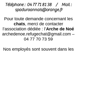
Téléphone :
04 77 71 81 38
/
Mail :
spaduroannais@orange.fr
Pour toute demande concernant les
chats
, merci de contacter
l’association dédiée : l’
Arche de Noé
archedenoe.refugechat@gmail.com
–
04 77 70 73 59
Nos employés sont souvent dans les
modules pour effectuer l'entretien ou
pour l'accueil du public.
N'hésitez pas
à laisser un message avec vos
coordonnées, nous vous rappellerons
au plus vite !
Horaires
Avril à octobre :
Lun, mar, mer, ven, sam, dim : 14h – 18h
Jeudi : après le passage du vétérinaire