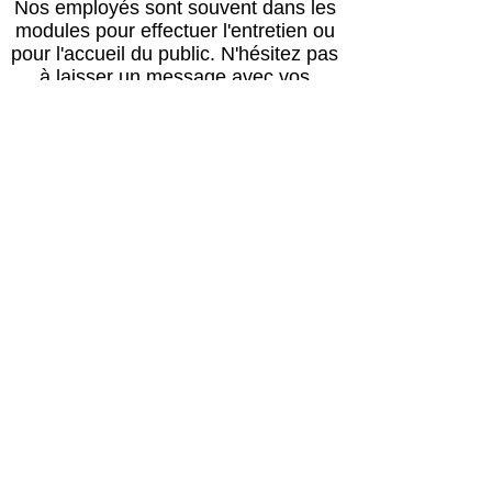
Nos employés sont souvent dans les
modules pour effectuer l'entretien ou
pour l'accueil du public.
N'hésitez pas
à laisser un message avec vos
coordonnées, nous vous rappellerons
au plus vite !
Horaires
Avril à octobre :
Lun, mar, mer, ven, sam, dim : 14h – 18h
Jeudi : après le passage du vétérinaire
(≈16h) – 18h00
Retour des balades : 17h30
Novembre à mars :
Lun, mar, mer, ven, sam, dim : 13h30 –
17h30
Jeudi : après le passage du vétérinaire
(≈16h) – 17h30
Retour des balades : 17h00