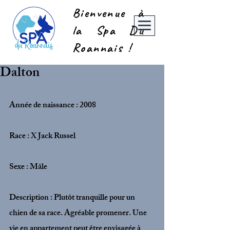
Bienvenue à
la Spa Du
Roannais !
Dalton
Année de naissance : 2008
Race : X Jack Russel
Sexe : Mâle
Description : Plutôt tranquille pour un 
chien de sa race. Agréable promener. Une 
vie en appartement peut être envisagée à 