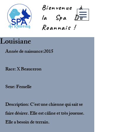
Bienvenue à
la Spa Du
Roannais !
Louisiane
Année de naissance:2015
Race: X Beauceron
Sexe: Femelle
Description: C'est une chienne qui sait se 
faire désirer. Elle est câline et très joueuse. 
Elle a besoin de terrain.