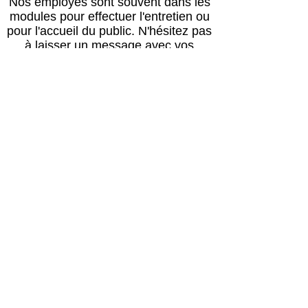
Nos employés sont souvent dans les
modules pour effectuer l'entretien ou
pour l'accueil du public.
N'hésitez pas
à laisser un message avec vos
coordonnées, nous vous rappellerons
au plus vite !
Horaires
Avril à octobre :
Lun, mar, mer, ven, sam, dim : 14h – 18h
Jeudi : après le passage du vétérinaire
(≈16h) – 18h00
Retour des balades : 17h30
Novembre à mars :
Lun, mar, mer, ven, sam, dim : 13h30 –
17h30
Jeudi : après le passage du vétérinaire
(≈16h) – 17h30
Retour des balades : 17h00