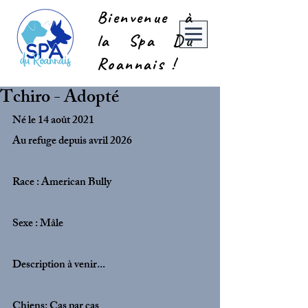
Bienvenue à
la Spa Du
Roannais !
Tchiro - Adopté
Né le 14 août 2021
Au refuge depuis avril 2026
Race : American Bully
Sexe : Mâle
Description à venir...
Chiens: Cas par cas