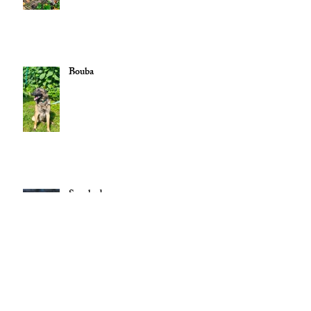
Bouba
Scoobydoo