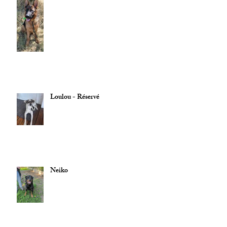
Loulou - Réservé
Neiko