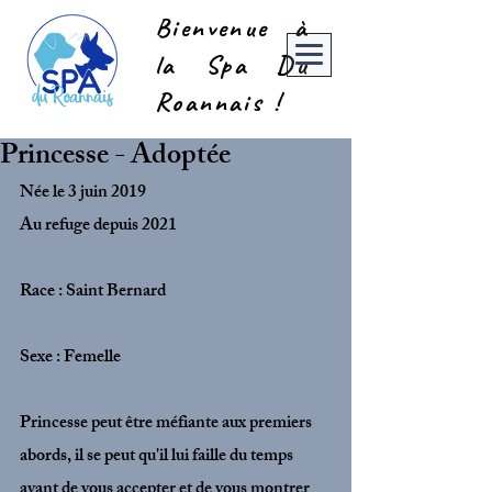
Bienvenue à
la Spa Du
Roannais !
Princesse - Adoptée
Née le 3 juin 2019
Au refuge depuis 2021
Race : Saint Bernard
Sexe : Femelle
Princesse peut être méfiante aux premiers 
abords, il se peut qu'il lui faille du temps 
avant de vous accepter et de vous montrer 