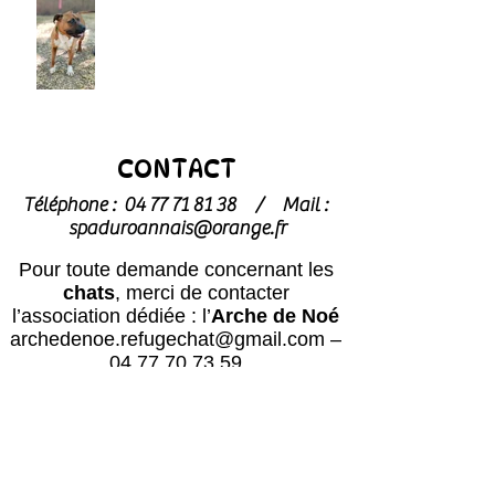
CONTACT
Téléphone :
04 77 71 81 38
/
Mail :
spaduroannais@orange.fr
Pour toute demande concernant les
chats
, merci de contacter
l’association dédiée : l’
Arche de Noé
archedenoe.refugechat@gmail.com
–
04 77 70 73 59
Nos employés sont souvent dans les
modules pour effectuer l'entretien ou
pour l'accueil du public.
N'hésitez pas
à laisser un message avec vos