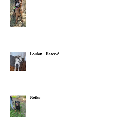
Loulou - Réservé
Neiko