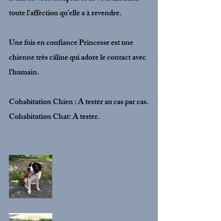
toute l'affection qu'elle a à revendre. 
Une fois en confiance Princesse est une 
chienne très câline qui adore le contact avec 
l'humain. 
Cohabitation Chien : A tester au cas par cas.
Cohabitation Chat: A tester.