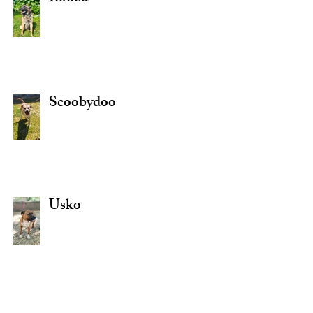
Scoobydoo
Usko