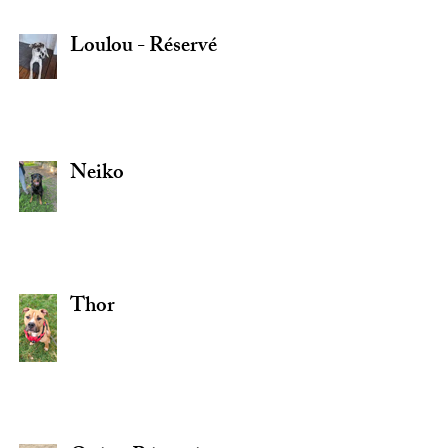
Loulou - Réservé
Neiko
Thor