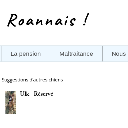
 Roannais !
La pension
Maltraitance
Nous 
Suggestions d'autres chiens
Ulk - Réservé