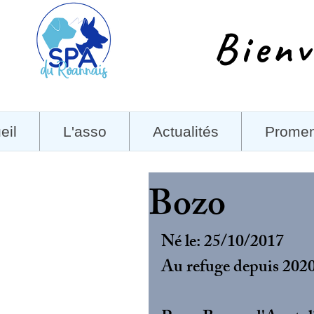
Bienv
eil
L'asso
Actualités
Prome
Bozo
Né le: 25/10/2017
Au refuge depuis 202