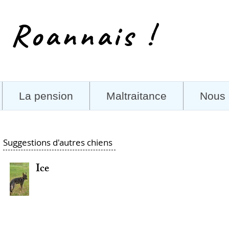
 Roannais !
La pension
Maltraitance
Nous 
Suggestions d'autres chiens
Ice