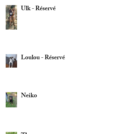
Ulk - Réservé
Loulou - Réservé
Neiko