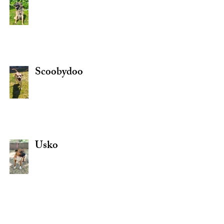
Scoobydoo
Usko