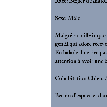
Race: Berger d'Anatol
Sexe: Mâle
Malgré sa taille impos
gentil qui adore recevo
En balade il ne tire pa
attention à avoir une b
Cohabitation Chien: A
Besoin d'espace et d'u