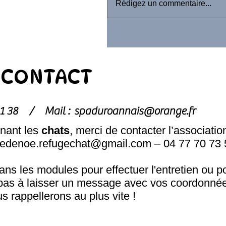
Rédigez un commentaire...
CONTACT
1 81 38 /
Mail :
spaduroannais@orange.fr
nant les
chats
, merci de contacter l’associatio
hedenoe.refugechat@gmail.com
– 04 77 70 73 
s les modules pour effectuer l'entretien ou p
pas à laisser un message avec vos coordonnée
s rappellerons au plus vite !