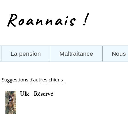
 Roannais !
La pension
Maltraitance
Nous 
Suggestions d'autres chiens
Ulk - Réservé