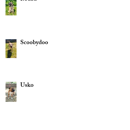
Scoobydoo
Usko