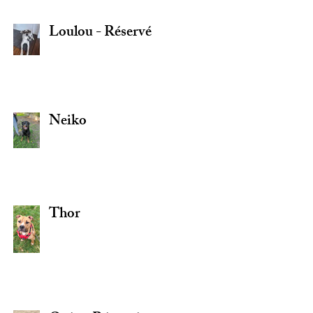
Loulou - Réservé
Neiko
Thor