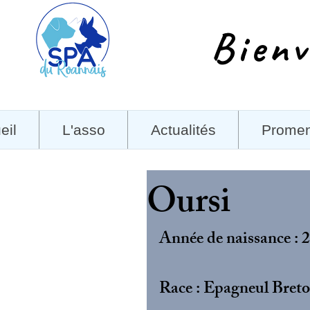
Bienv
eil
L'asso
Actualités
Prome
Oursi
Année de naissance : 
Race : Epagneul Bret