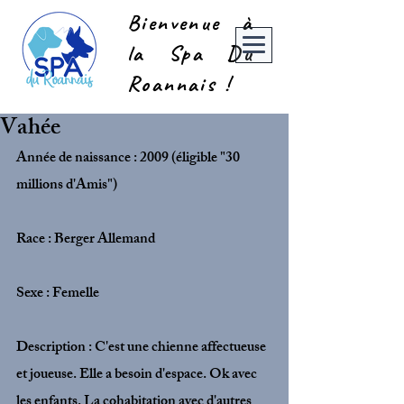
Bienvenue à
la Spa Du
Roannais !
Vahée
Année de naissance : 2009 (éligible "30 
millions d'Amis")
Race : Berger Allemand
Sexe : Femelle
Description : C'est une chienne affectueuse 
et joueuse. Elle a besoin d'espace. Ok avec 
les enfants. La cohabitation avec d'autres 