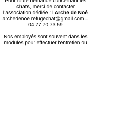
Pour toute demande concernant les
chats
, merci de contacter
l’association dédiée : l’
Arche de Noé
archedenoe.refugechat@gmail.com
–
04 77 70 73 59
Nos employés sont souvent dans les
modules pour effectuer l'entretien ou
pour l'accueil du public.
N'hésitez pas
à laisser un message avec vos
coordonnées, nous vous rappellerons
au plus vite !
Horaires
Avril à octobre :
Lun, mar, mer, ven, sam, dim : 14h – 18h
Jeudi : après le passage du vétérinaire
(≈16h) – 18h00
Retour des balades : 17h30