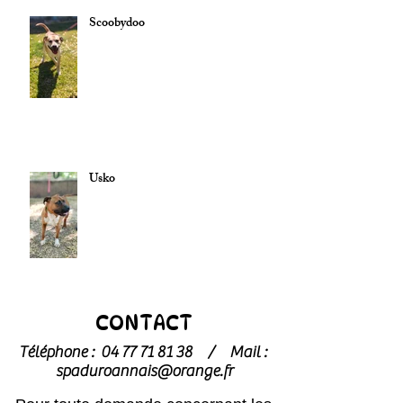
Scoobydoo
Usko
CONTACT
Téléphone :
04 77 71 81 38
/
Mail :
spaduroannais@orange.fr