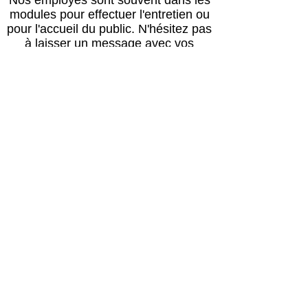
Nos employés sont souvent dans les
modules pour effectuer l'entretien ou
pour l'accueil du public.
N'hésitez pas
à laisser un message avec vos
coordonnées, nous vous rappellerons
au plus vite !
Horaires
Avril à octobre :
Lun, mar, mer, ven, sam, dim : 14h – 18h
Jeudi : après le passage du vétérinaire
(≈16h) – 18h00
Retour des balades : 17h30
Novembre à mars :
Lun, mar, mer, ven, sam, dim : 13h30 –
17h30
Jeudi : après le passage du vétérinaire
(≈16h) – 17h30
Retour des balades : 17h00