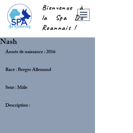
Bienvenue à
la Spa Du
Roannais !
Nash
Année de naissance : 2016
Race : Berger Allemand
Sexe : Mâle
Description :