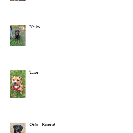
Neiko
Thor
Oréo - Réservé