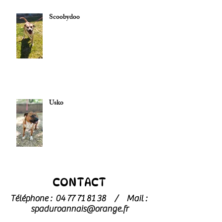
Scoobydoo
Usko
CONTACT
Téléphone :
04 77 71 81 38
/
Mail :
spaduroannais@orange.fr