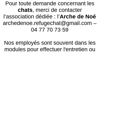
Pour toute demande concernant les
chats
, merci de contacter
l’association dédiée : l’
Arche de Noé
archedenoe.refugechat@gmail.com
–
04 77 70 73 59
Nos employés sont souvent dans les
modules pour effectuer l'entretien ou
pour l'accueil du public.
N'hésitez pas
à laisser un message avec vos
coordonnées, nous vous rappellerons
au plus vite !
Horaires
Avril à octobre :
Lun, mar, mer, ven, sam, dim : 14h – 18h
Jeudi : après le passage du vétérinaire
(≈16h) – 18h00
Retour des balades : 17h30