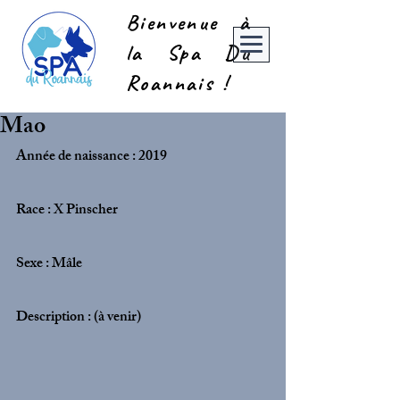
Bienvenue à
la Spa Du
Roannais !
Mao
Année de naissance : 2019
Race : X Pinscher
Sexe : Mâle
Description : (à venir)