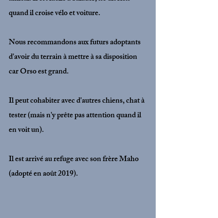
quand il croise vélo et voiture.
Nous recommandons aux futurs adoptants 
d'avoir du terrain à mettre à sa disposition 
car Orso est grand.
Il peut cohabiter avec d'autres chiens, chat à 
tester (mais n'y prête pas attention quand il 
en voit un).
Il est arrivé au refuge avec son frère Maho 
(adopté en août 2019).