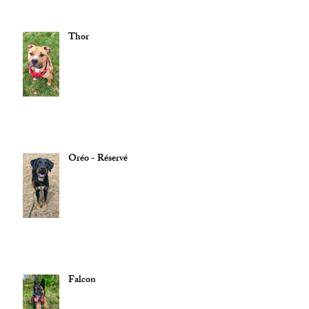
Thor
Oréo - Réservé
Falcon