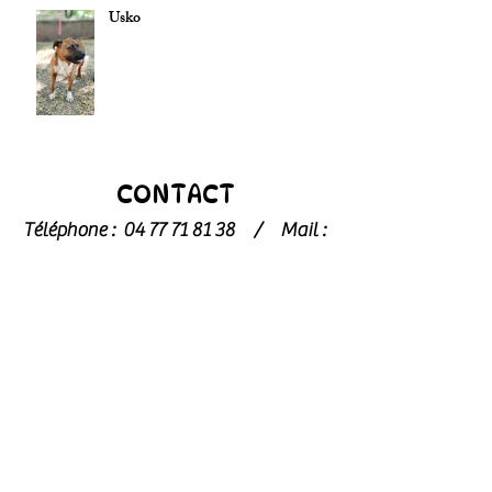
Usko
CONTACT
Téléphone :
04 77 71 81 38
/
Mail :
spaduroannais@orange.fr
Pour toute demande concernant les
chats
, merci de contacter
l’association dédiée : l’
Arche de Noé
archedenoe.refugechat@gmail.com
–
04 77 70 73 59
Nos employés sont souvent dans les
modules pour effectuer l'entretien ou
pour l'accueil du public.
N'hésitez pas