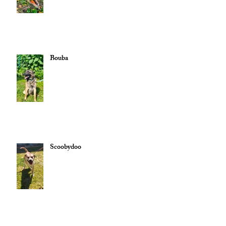
Bouba
Scoobydoo