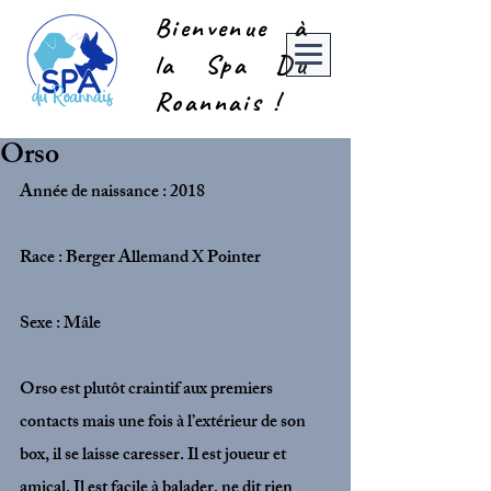
Bienvenue à
la Spa Du
Roannais !
Orso
Année de naissance : 2018
Race : Berger Allemand X Pointer
Sexe : Mâle
Orso est plutôt craintif aux premiers 
contacts mais une fois à l’extérieur de son 
box, il se laisse caresser. Il est joueur et 
amical. Il est facile à balader, ne dit rien 