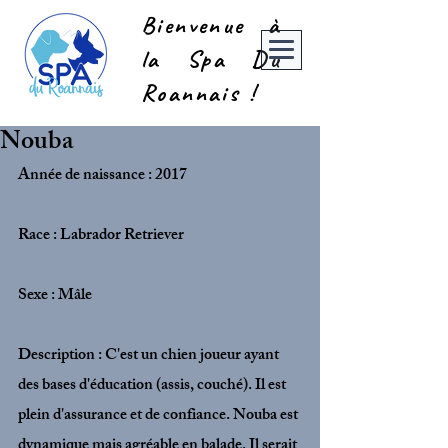
Bienvenue à
la Spa Du
Roannais !
Nouba
Année de naissance : 2017
Race : Labrador Retriever
Sexe : Mâle
Description : C'est un chien joueur ayant 
des bases d'éducation (assis, couché). Il est 
plein d'assurance et de confiance. Nouba est 
dynamique mais agréable en balade. Il serait 