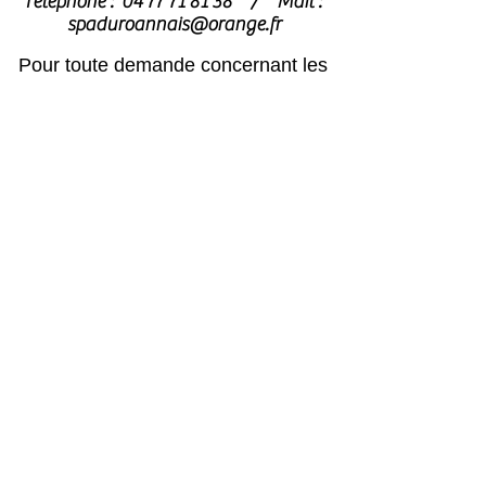
Téléphone :
04 77 71 81 38
/
Mail :
spaduroannais@orange.fr
Pour toute demande concernant les
chats
, merci de contacter
l’association dédiée : l’
Arche de Noé
archedenoe.refugechat@gmail.com
–
04 77 70 73 59
Nos employés sont souvent dans les
modules pour effectuer l'entretien ou
pour l'accueil du public.
N'hésitez pas
à laisser un message avec vos
coordonnées, nous vous rappellerons
au plus vite !
Horaires
Avril à octobre :
Lun, mar, mer, ven, sam, dim : 14h – 18h
Jeudi : après le passage du vétérinaire