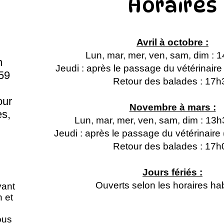
Horaires
Avril à octobre :
Lun, mar, mer, ven, sam, dim : 
n
Jeudi : après le passage du vétérinair
59
Retour des balades : 17h
our
Novembre à mars :
s,
Lun, mar, mer, ven, sam, dim : 13
Jeudi : après le passage du vétérinair
Retour des balades : 17h
Jours fériés :
Ouverts selon les horaires hab
vant
n et
ous