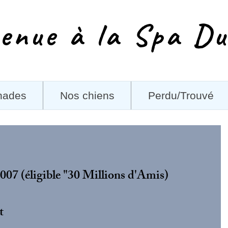
enue à la Spa Du
nades
Nos chiens
Perdu/Trouvé
007 (éligible "30 Millions d'Amis)
t