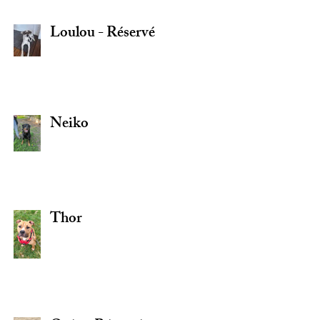
Loulou - Réservé
Neiko
Thor