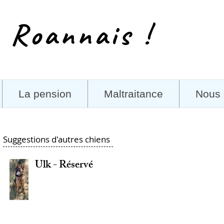
 Roannais !
La pension
Maltraitance
Nous 
Suggestions d'autres chiens
Ulk - Réservé