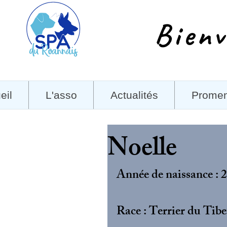
Bienv
eil
L'asso
Actualités
Prome
Noelle
Année de naissance : 2
Race : Terrier du Tibe