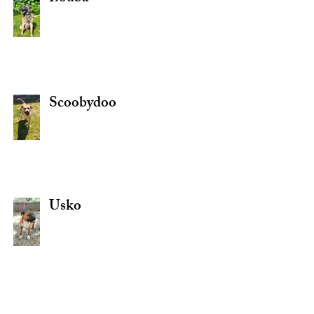
Scoobydoo
Usko