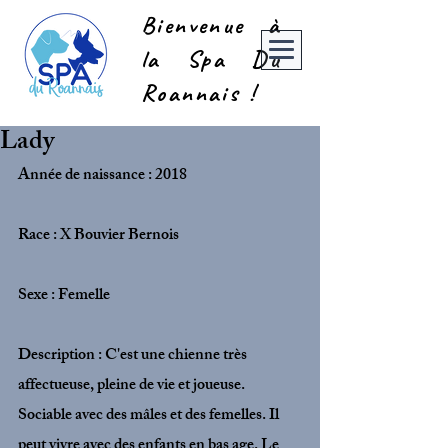
Bienvenue à
la Spa Du
Roannais !
Lady
Année de naissance : 2018
Race : X Bouvier Bernois
Sexe : Femelle
Description : C'est une chienne très 
affectueuse, pleine de vie et joueuse. 
Sociable avec des mâles et des femelles. Il 
peut vivre avec des enfants en bas age. Le 