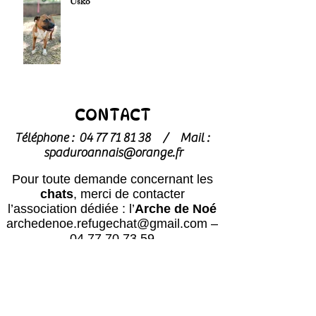
Usko
CONTACT
Téléphone :
04 77 71 81 38
/
Mail :
spaduroannais@orange.fr
Pour toute demande concernant les
chats
, merci de contacter
l’association dédiée : l’
Arche de Noé
archedenoe.refugechat@gmail.com
–
04 77 70 73 59
Nos employés sont souvent dans les
modules pour effectuer l'entretien ou
pour l'accueil du public.
N'hésitez pas
à laisser un message avec vos