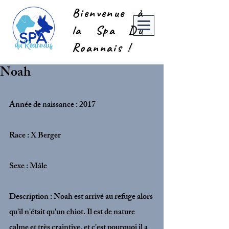
Bienvenue à
la Spa Du
Roannais !
Noah
Année de naissance : 2017 
Race : X Berger
Sexe : Mâle
Description : Noah est arrivé au refuge alors 
qu'il n'était qu'un chiot. Il est de nature 
calme et très craintive, et c'est pourquoi il a 