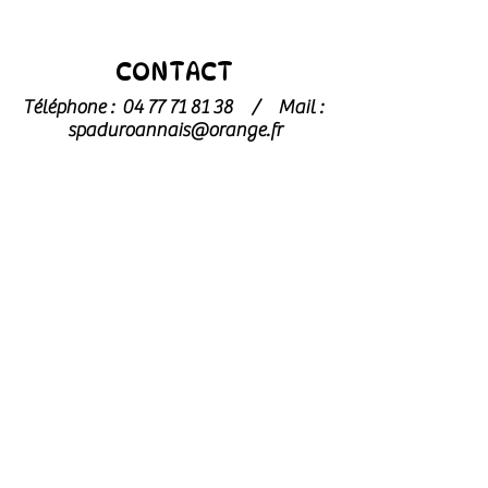
CONTACT
Téléphone :
04 77 71 81 38
/
Mail :
spaduroannais@orange.fr
Pour toute demande concernant les
chats
, merci de contacter
l’association dédiée : l’
Arche de Noé
archedenoe.refugechat@gmail.com
–
04 77 70 73 59
Nos employés sont souvent dans les
modules pour effectuer l'entretien ou
pour l'accueil du public.
N'hésitez pas
à laisser un message avec vos
coordonnées, nous vous rappellerons
au plus vite !
Horaires