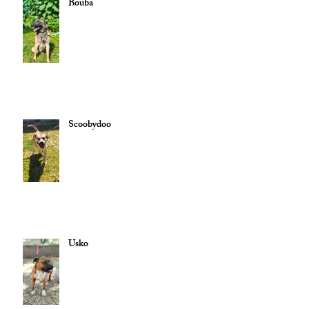
Bouba
Scoobydoo
Usko