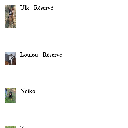
Ulk - Réservé
Loulou - Réservé
Neiko