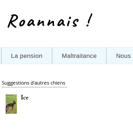
 Roannais !
La pension
Maltraitance
Nous 
Suggestions d'autres chiens
Ice