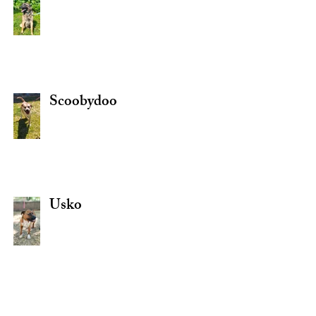
Scoobydoo
Usko