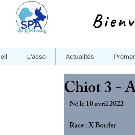
Bienv
eil
L'asso
Actualités
Prome
Chiot 3 - 
Né le 10 avril 2022
Race : X Border