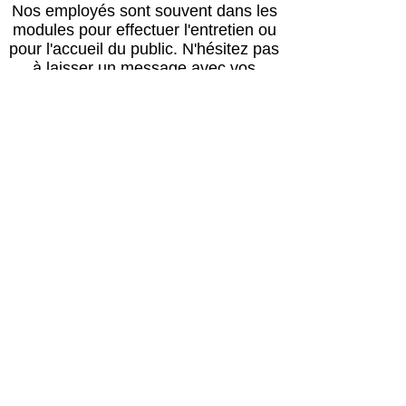
Nos employés sont souvent dans les
modules pour effectuer l'entretien ou
pour l'accueil du public.
N'hésitez pas
à laisser un message avec vos
coordonnées, nous vous rappellerons
au plus vite !
Horaires
Avril à octobre :
Lun, mar, mer, ven, sam, dim : 14h – 18h
Jeudi : après le passage du vétérinaire
(≈16h) – 18h00
Retour des balades : 17h30
Novembre à mars :
Lun, mar, mer, ven, sam, dim : 13h30 –
17h30
Jeudi : après le passage du vétérinaire
(≈16h) – 17h30