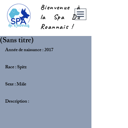
Bienvenue à
la Spa Du
Roannais !
(Sans titre)
Année de naissance : 2017
Race : Spitz
Sexe : Mâle
Description :