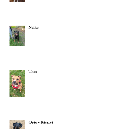
Neiko
Thor
Oréo - Réservé