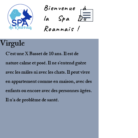
Bienvenue à
la Spa Du
Roannais !
Virgule
C'est une X Basset de 10 ans. Il est de 
nature calme et posé. Il ne s'entend guère 
avec les mâles ni avec les chats. Il peut vivre 
en appartement comme en maison, avec des 
enfants ou encore avec des personnes âgées. 
Il n'a de problème de santé.