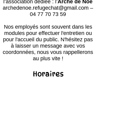
l’association dédiée : l’
Arche de Noé
archedenoe.refugechat@gmail.com
–
04 77 70 73 59
Nos employés sont souvent dans les
modules pour effectuer l'entretien ou
pour l'accueil du public.
N'hésitez pas
à laisser un message avec vos
coordonnées, nous vous rappellerons
au plus vite !
Horaires
Avril à octobre :
Lun, mar, mer, ven, sam, dim : 14h – 18h
Jeudi : après le passage du vétérinaire
(≈16h) – 18h00
Retour des balades : 17h30
Novembre à mars :
Lun, mar, mer, ven, sam, dim : 13h30 –