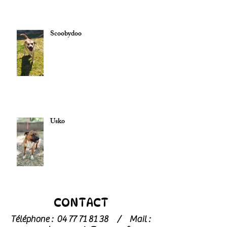
Scoobydoo
Usko
CONTACT
Téléphone :
04 77 71 81 38
/
Mail :