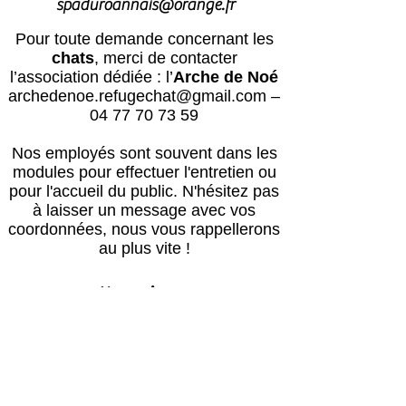
spaduroannais@orange.fr
Pour toute demande concernant les
chats
, merci de contacter
l’association dédiée : l’
Arche de Noé
archedenoe.refugechat@gmail.com
–
04 77 70 73 59
Nos employés sont souvent dans les
modules pour effectuer l'entretien ou
pour l'accueil du public.
N'hésitez pas
à laisser un message avec vos
coordonnées, nous vous rappellerons
au plus vite !
Horaires
Avril à octobre :
Lun, mar, mer, ven, sam, dim : 14h – 18h
Jeudi : après le passage du vétérinaire
(≈16h) – 18h00