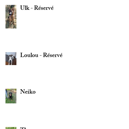
Ulk - Réservé
Loulou - Réservé
Neiko