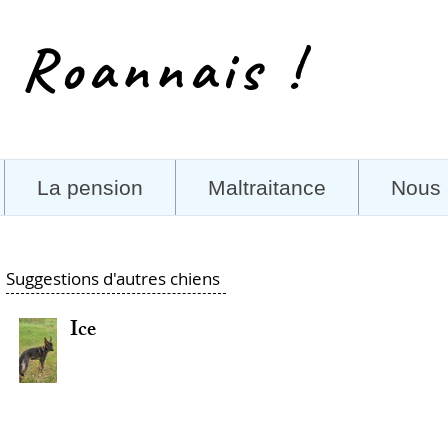
 Roannais !
La pension
Maltraitance
Nous 
Suggestions d'autres chiens
Ice