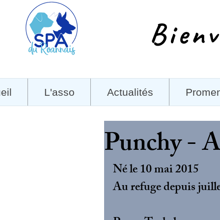
Bienv
eil
L'asso
Actualités
Prome
Punchy - 
Né le 10 mai 2015
Au refuge depuis juill