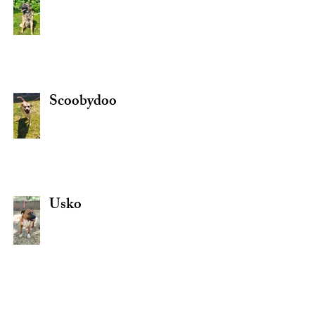
Scoobydoo
Usko