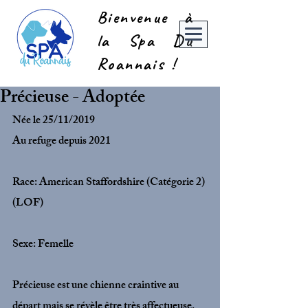
Bienvenue à
la Spa Du
Roannais !
Précieuse - Adoptée
Née le 25/11/2019
Au refuge depuis 2021
Race: American Staffordshire (Catégorie 2) 
(LOF)
Sexe: Femelle 
Précieuse est une chienne craintive au 
départ mais se révèle être très affectueuse. 