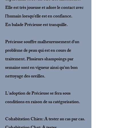
Elle est très joueuse et adore le contact avec 
l'humain lorsqu'elle est en confiance.
En balade Précieuse est tranquille.
Précieuse souffre malheureusement d'un 
problème de peau qui est en cours de 
traitement. Plusieurs shampoings par 
semaine sont en vigueur ainsi qu'un bon 
nettoyage des oreilles.
L'adoption de Précieuse se fera sous 
conditions en raison de sa catégorisation.
Cohabitation Chien: A tester au cas par cas.