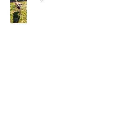
Usko
CONTACT
Téléphone :
04 77 71 81 38
/
Mail :
spaduroannais@orange.fr
Pour toute demande concernant les
chats
, merci de contacter