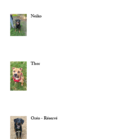
Neiko
Thor
Oréo - Réservé