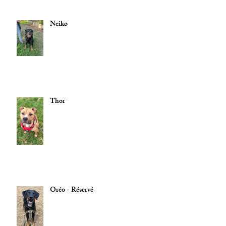
Neiko
Thor
Oréo - Réservé