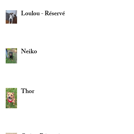
Loulou - Réservé
Neiko
Thor