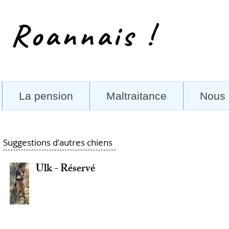
 Roannais !
La pension
Maltraitance
Nous 
Suggestions d'autres chiens
Ulk - Réservé