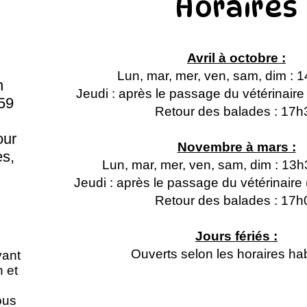
Horaires
Avril à octobre :
Lun, mar, mer, ven, sam, dim : 
n
Jeudi : après le passage du vétérinair
59
Retour des balades : 17h
our
Novembre à mars :
s,
Lun, mar, mer, ven, sam, dim : 13
Jeudi : après le passage du vétérinair
Retour des balades : 17h
Jours fériés :
Ouverts selon les horaires hab
vant
n et
ous