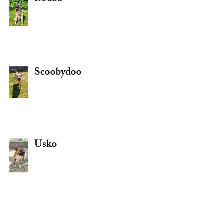
Scoobydoo
Usko