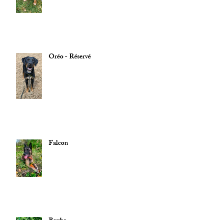
Oréo - Réservé
Falcon