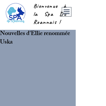
Bienvenue à
la Spa Du
Roannais !
Nouvelles d'Ellie renommée
Uska