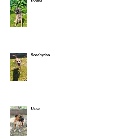
Bouba
Scoobydoo
Usko