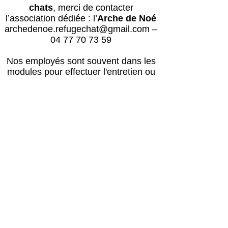
chats
, merci de contacter
l’association dédiée : l’
Arche de Noé
archedenoe.refugechat@gmail.com
–
04 77 70 73 59
Nos employés sont souvent dans les
modules pour effectuer l'entretien ou
pour l'accueil du public.
N'hésitez pas
à laisser un message avec vos
coordonnées, nous vous rappellerons
au plus vite !
Horaires
Avril à octobre :
Lun, mar, mer, ven, sam, dim : 14h – 18h
Jeudi : après le passage du vétérinaire
(≈16h) – 18h00
Retour des balades : 17h30