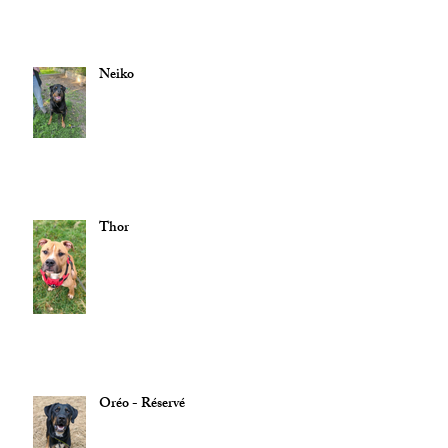
Neiko
Thor
Oréo - Réservé