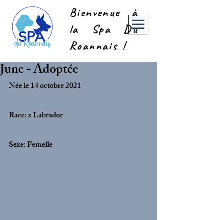
Bienvenue à
la Spa Du
Roannais !
June - Adoptée
Née le 14 octobre 2021
Race: x Labrador
Sexe: Femelle