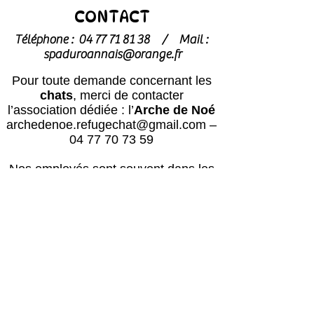
CONTACT
Téléphone :
04 77 71 81 38
/
Mail :
spaduroannais@orange.fr
Pour toute demande concernant les
chats
, merci de contacter
l’association dédiée : l’
Arche de Noé
archedenoe.refugechat@gmail.com
–
04 77 70 73 59
Nos employés sont souvent dans les
modules pour effectuer l'entretien ou
pour l'accueil du public.
N'hésitez pas
à laisser un message avec vos
coordonnées, nous vous rappellerons
au plus vite !
Horaires
Avril à octobre :