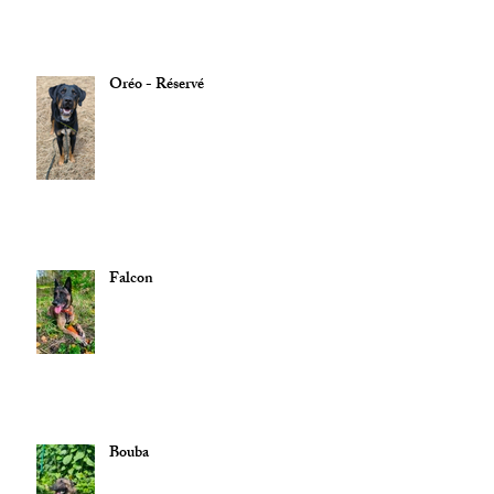
Oréo - Réservé
Falcon
Bouba