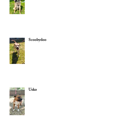
Scoobydoo
Usko