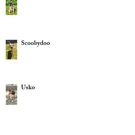
Scoobydoo
Usko