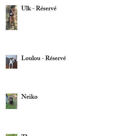
Ulk - Réservé
Loulou - Réservé
Neiko