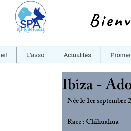
Bienv
eil
L'asso
Actualités
Prome
Ibiza - Ad
Née le 1er septembre 
Race : Chihuahua