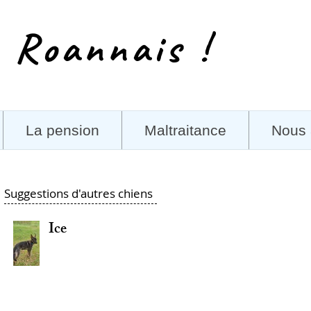
 Roannais !
La pension
Maltraitance
Nous 
Suggestions d'autres chiens
Ice