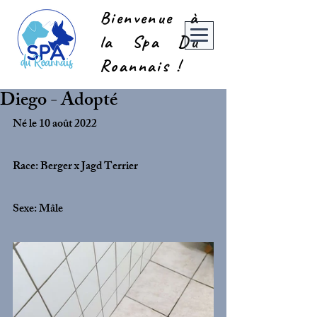
Bienvenue à
la Spa Du
Roannais !
Diego - Adopté
Né le 10 août 2022
Race: Berger x Jagd Terrier
Sexe: Mâle 