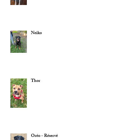
Neiko
Thor
Oréo - Réservé