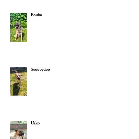
Bouba
Scoobydoo
Usko