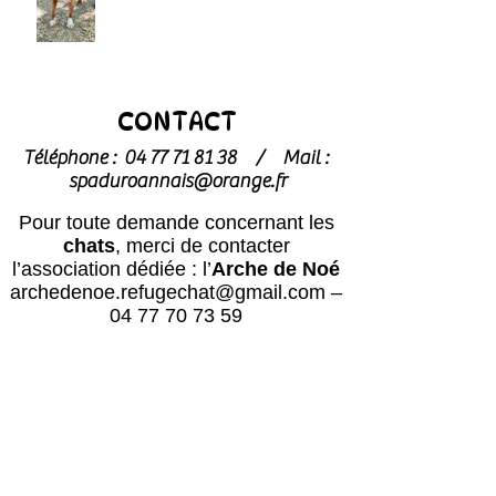
CONTACT
Téléphone :
04 77 71 81 38
/
Mail :
spaduroannais@orange.fr
Pour toute demande concernant les
chats
, merci de contacter
l’association dédiée : l’
Arche de Noé
archedenoe.refugechat@gmail.com
–
04 77 70 73 59
Nos employés sont souvent dans les
modules pour effectuer l'entretien ou
pour l'accueil du public.
N'hésitez pas
à laisser un message avec vos
coordonnées, nous vous rappellerons
au plus vite !