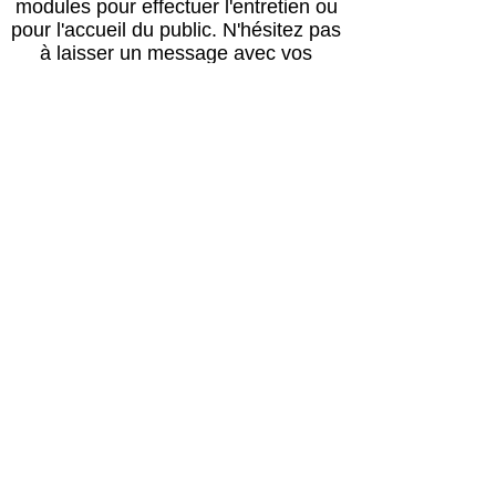
modules pour effectuer l'entretien ou
pour l'accueil du public.
N'hésitez pas
à laisser un message avec vos
coordonnées, nous vous rappellerons
au plus vite !
Horaires
Avril à octobre :
Lun, mar, mer, ven, sam, dim : 14h – 18h
Jeudi : après le passage du vétérinaire
(≈16h) – 18h00
Retour des balades : 17h30
Novembre à mars :
Lun, mar, mer, ven, sam, dim : 13h30 –
17h30
Jeudi : après le passage du vétérinaire
(≈16h) – 17h30
Retour des balades : 17h00