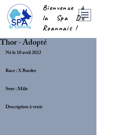
Bienvenue à
la Spa Du
Roannais !
Thor - Adopté
Né le 10 avril 2022
Race : X Border
Sexe : Mâle
Description à venir