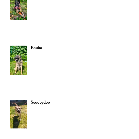
Bouba
Scoobydoo