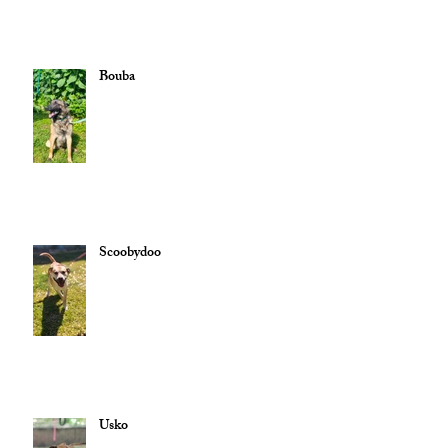
Bouba
Scoobydoo
Usko