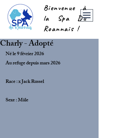
Bienvenue à
la Spa Du
Roannais !
Charly - Adopté
Né le 9 février 2026
Au refuge depuis mars 2026
Race : x Jack Russel
Sexe : Mâle