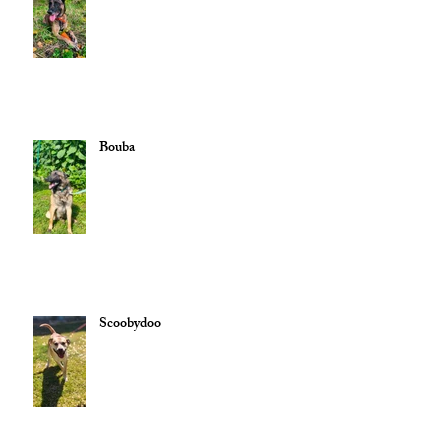
Bouba
Scoobydoo