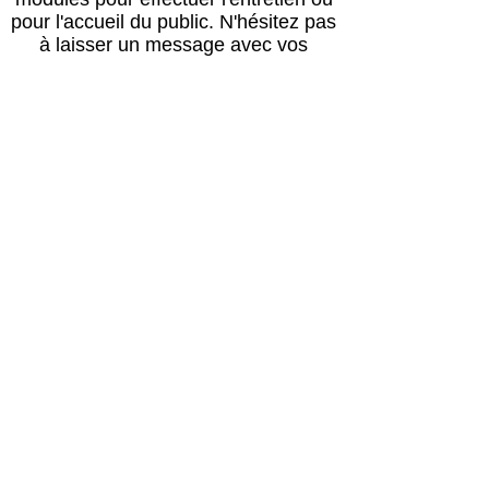
pour l'accueil du public.
N'hésitez pas
à laisser un message avec vos
coordonnées, nous vous rappellerons
au plus vite !
Horaires
Avril à octobre :
Lun, mar, mer, ven, sam, dim : 14h – 18h
Jeudi : après le passage du vétérinaire
(≈16h) – 18h00
Retour des balades : 17h30
Novembre à mars :
Lun, mar, mer, ven, sam, dim : 13h30 –
17h30
Jeudi : après le passage du vétérinaire
(≈16h) – 17h30
Retour des balades : 17h00