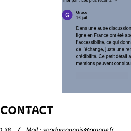
Trier par :
Les plus récents
Grace
16 juil.
Dans une autre discussion
ligne en France ont été abo
l’accessibilité, ce qui don
de l’échange, juste une re
crédibilité. Ce petit détai
mentions peuvent contribu
J'aime
Répondre
CONTACT
1 81 38 /
Mail :
spaduroannais@orange.fr