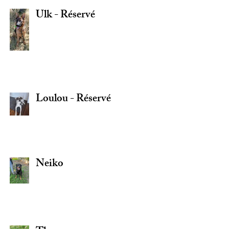
Ulk - Réservé
Loulou - Réservé
Neiko