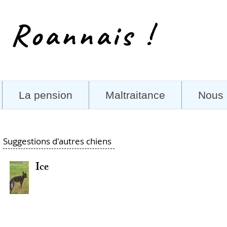
 Roannais !
La pension
Maltraitance
Nous 
Suggestions d'autres chiens
Ice