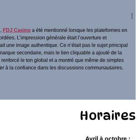
, 
FDJ Casino
 a été mentionné lorsque les plateformes en 
rdées. L’impression générale était l’ouverture et 
nait une image authentique. Ce n’était pas le sujet principal 
marque secondaire, mais le lien cliquable a ajouté de la 
l a renforcé le ton global et a montré que même de simples 
er à la confiance dans les discussions communautaires.
Horaires
Avril à octobre :