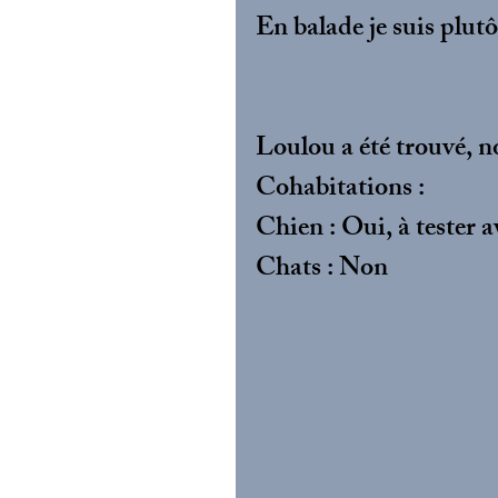
En balade je suis plutôt
Loulou a été trouvé, n
Cohabitations :
Chien : Oui, à tester 
Chats : Non