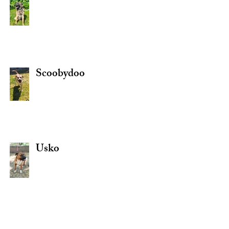
Scoobydoo
Usko