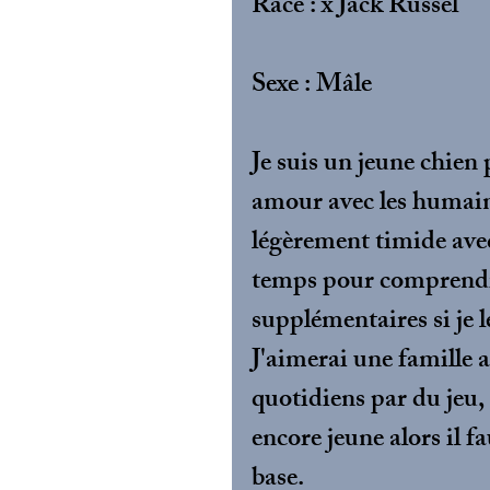
Race : x Jack Russel
Sexe : Mâle
Je suis un jeune chien 
amour avec les humains,
légèrement timide avec
temps pour comprendre 
supplémentaires si je l
J'aimerai une famille 
quotidiens par du jeu, d
encore jeune alors il 
base. 