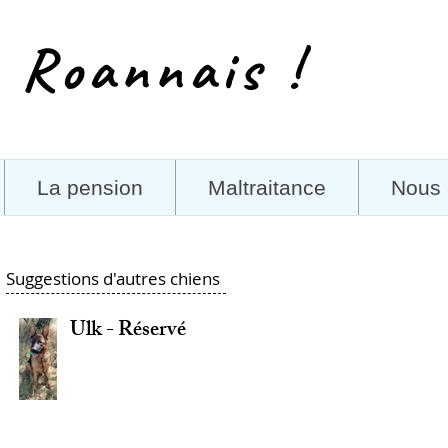
 Roannais !
La pension
Maltraitance
Nous 
Suggestions d'autres chiens
Ulk - Réservé