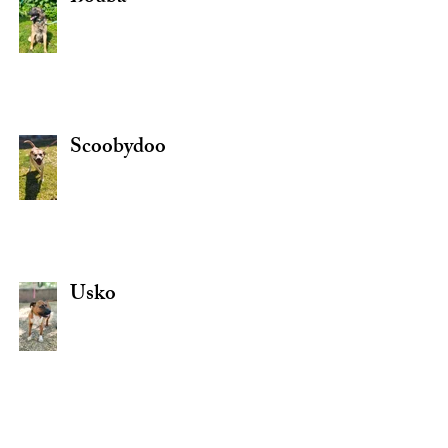
Scoobydoo
Usko