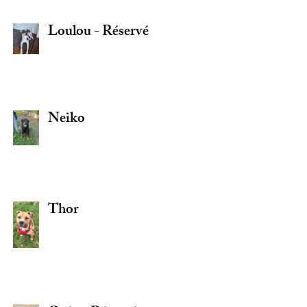
Loulou - Réservé
Neiko
Thor