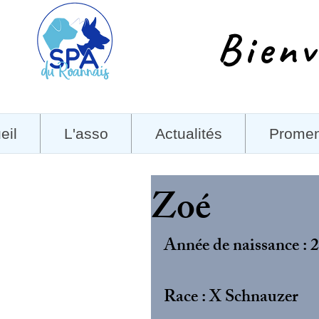
Bienv
eil
L'asso
Actualités
Prome
Zoé
Année de naissance : 
Race : X Schnauzer