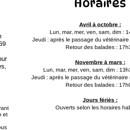
Horaires
Avril à octobre :
Lun, mar, mer, ven, sam, dim : 
n
Jeudi : après le passage du vétérinair
59
Retour des balades : 17h
our
Novembre à mars :
s,
Lun, mar, mer, ven, sam, dim : 13
Jeudi : après le passage du vétérinair
Retour des balades : 17h
Jours fériés :
Ouverts selon les horaires hab
vant
n et
ous