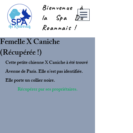
Bienvenue à
la Spa Du
Roannais !
Femelle X Caniche
(Récupérée !)
Cette petite chienne X Caniche à été trouvé 
Avenue de Paris. Elle n'est pas identifiée. 
Elle porte un collier noire.
Récupérer par ses propriétaires.