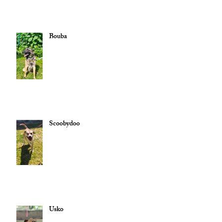
Bouba
Scoobydoo
Usko