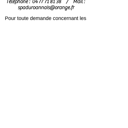
Téléphone :
04 77 71 81 38
/
Mail :
spaduroannais@orange.fr
Pour toute demande concernant les
chats
, merci de contacter
l’association dédiée : l’
Arche de Noé
archedenoe.refugechat@gmail.com
–
04 77 70 73 59
Nos employés sont souvent dans les
modules pour effectuer l'entretien ou
pour l'accueil du public.
N'hésitez pas
à laisser un message avec vos
coordonnées, nous vous rappellerons
au plus vite !
Horaires
Avril à octobre :
Lun, mar, mer, ven, sam, dim : 14h – 18h
Jeudi : après le passage du vétérinaire