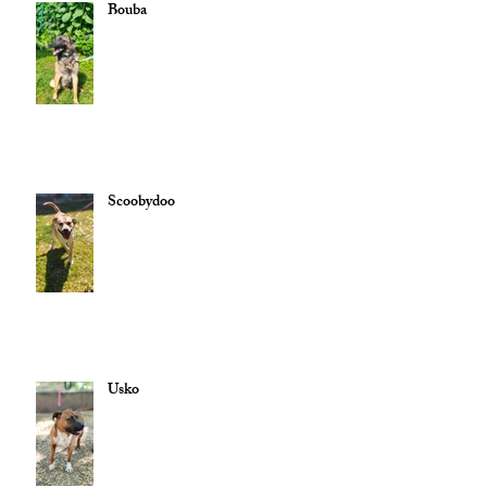
Bouba
Scoobydoo
Usko