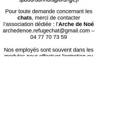
Pour toute demande concernant les
chats
, merci de contacter
l’association dédiée : l’
Arche de Noé
archedenoe.refugechat@gmail.com
–
04 77 70 73 59
Nos employés sont souvent dans les
modules pour effectuer l'entretien ou
pour l'accueil du public.
N'hésitez pas
à laisser un message avec vos
coordonnées, nous vous rappellerons
au plus vite !
Horaires
Avril à octobre :
Lun, mar, mer, ven, sam, dim : 14h – 18h
Jeudi : après le passage du vétérinaire
(≈16h) – 18h00