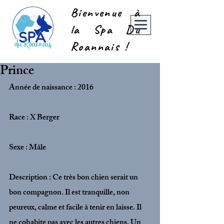
Bienvenue à
la Spa Du
Roannais !
Prince
Année de naissance : 2016
Race : X Berger
Sexe : Mâle
Description : Ce très bon chien serait un 
bon compagnon. Il est tranquille, non 
peureux, calme et facile à tenir en laisse. Il 
ne cohabite pas avec les autres chiens. Un 