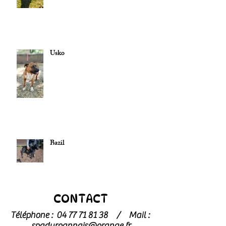
Usko
Bazil
CONTACT
Téléphone :
04 77 71 81 38
/
Mail :
spaduroannais@orange.fr