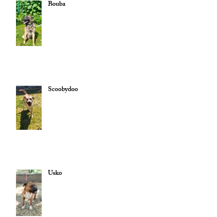
Bouba
Scoobydoo
Usko