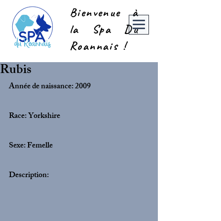
Bienvenue à
la Spa Du
Roannais !
Rubis
Année de naissance: 2009
Race: Yorkshire
Sexe: Femelle
Description: