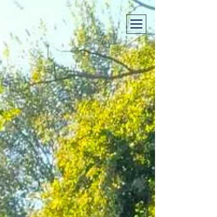
Bienvenue à
la Spa Du
Roannais !