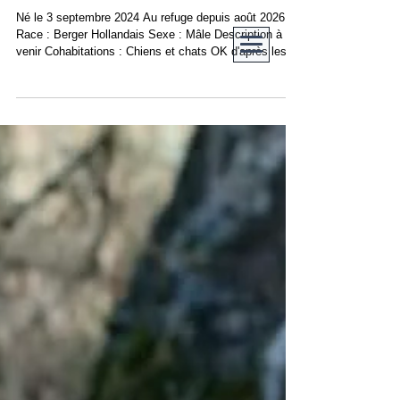
Bienvenue à
Né le 3 septembre 2024 Au refuge depuis août 2026
Race : Berger Hollandais Sexe : Mâle Description à
la Spa Du
venir Cohabitations : Chiens et chats OK d'après les
anciens propriétaires
Roannais !