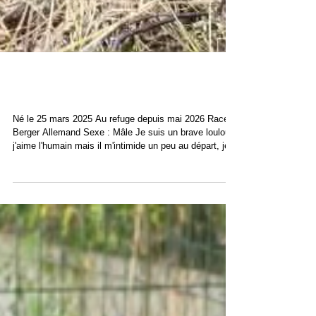
Ulk - Réservé
Né le 25 mars 2025 Au refuge depuis mai 2026 Race :
Berger Allemand Sexe : Mâle Je suis un brave loulou,
j'aime l'humain mais il m'intimide un peu au départ, je
n'ose pas trop venir réclamer ma dose de caresses. En
revanche, après deux ou trois rencontres, je me libère
complètement et montre mon côté foufou et
affectueux. Je suis un chien équilibré et plutôt bien
dans mes pattes, je sais rester calme en laisse.
J'aimerai une famille qui me fera découvrir pleins de
choses avec