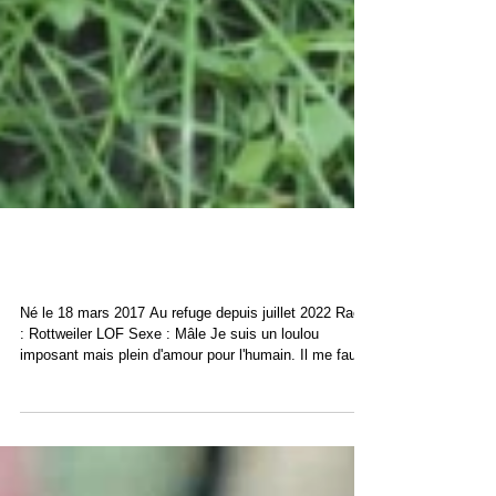
Neiko
Né le 18 mars 2017 Au refuge depuis juillet 2022 Race
: Rottweiler LOF Sexe : Mâle Je suis un loulou
imposant mais plein d'amour pour l'humain. Il me faut
quand même un petit temps pour accorder ma